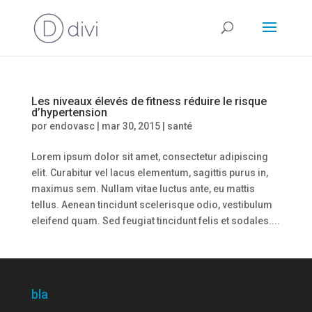
Les niveaux élevés de fitness réduire le risque
d’hypertension
por
endovasc
|
mar 30, 2015
|
santé
Lorem ipsum dolor sit amet, consectetur adipiscing
elit. Curabitur vel lacus elementum, sagittis purus in,
maximus sem. Nullam vitae luctus ante, eu mattis
tellus. Aenean tincidunt scelerisque odio, vestibulum
eleifend quam. Sed feugiat tincidunt felis et sodales....
bla