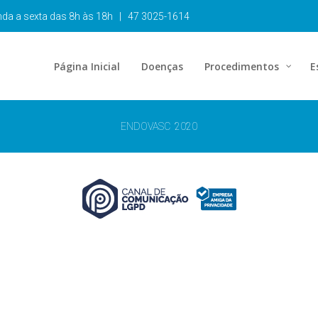
unda a sexta das 8h às 18h | 47 3025-1614
Página Inicial
Doenças
Procedimentos
E
ENDOVASC 2020