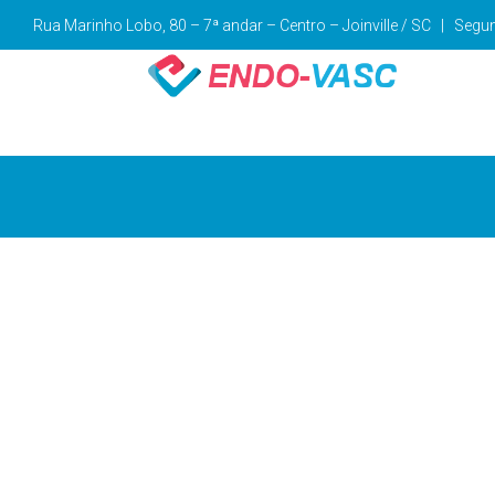
Rua Marinho Lobo, 80 – 7ª andar – Centro –
Joinville / SC | Seg
News